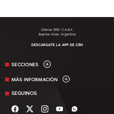
Olleros 3551, C.A.B.A.
Buenos Aires, Argentina
DESCARGATE LA APP DE C5N
SECCIONES
MÁS INFORMACIÓN
En Vivo
Minuto Uno
SEGUINOS
Mediakit
Política
Términos y condiciones
Sociedad
Rss