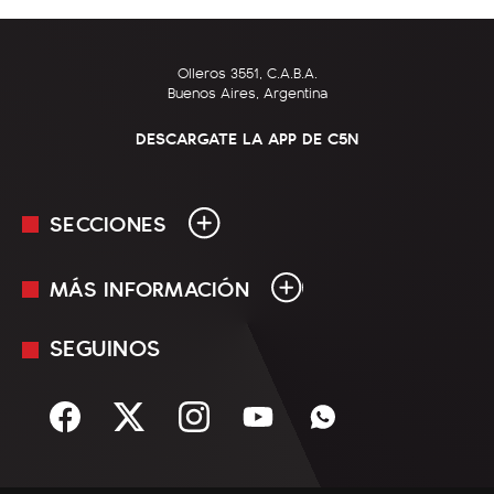
Olleros 3551, C.A.B.A.
Buenos Aires, Argentina
DESCARGATE LA APP DE C5N
SECCIONES
MÁS INFORMACIÓN
En Vivo
Minuto Uno
SEGUINOS
Mediakit
Política
Términos y condiciones
Sociedad
Rss
Economía
Enfoque