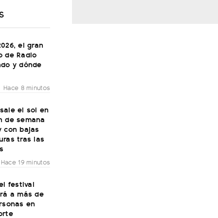
S
026, el gran
o de Radio
ndo y dónde
Hace 8 minutos
ale el sol en
n de semana
y con bajas
ras tras las
s
Hace 19 minutos
el festival
irá a más de
ersonas en
orte