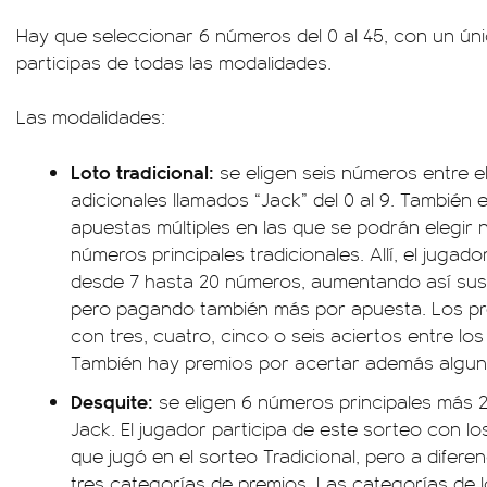
Hay que seleccionar 6 números del 0 al 45, con un ún
participas de todas las modalidades.
Las modalidades:
Loto tradicional:
se eligen seis números entre e
adicionales llamados “Jack” del 0 al 9. También ex
apuestas múltiples en las que se podrán elegir 
números principales tradicionales. Allí, el juga
desde 7 hasta 20 números, aumentando así sus
pero pagando también más por apuesta. Los pre
con tres, cuatro, cinco o seis aciertos entre lo
También hay premios por acertar además algu
Desquite:
se eligen 6 números principales más 
Jack. El jugador participa de este sorteo con 
que jugó en el sorteo Tradicional, pero a difer
tres categorías de premios. Las categorías de 