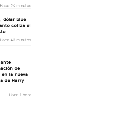
Hace 24 minutos
, dólar blue
ánto cotiza el
sto
Hace 43 minutos
nante
mación de
 en la nueva
a de Harry
Hace 1 hora