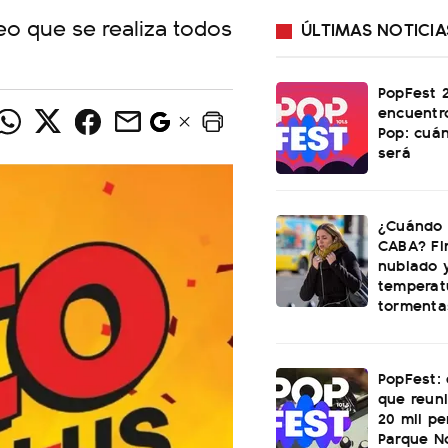
eo que se realiza todos
ÚLTIMAS NOTICIA
PopFest 2
encuentr
Pop: cuá
será
¿Cuándo s
CABA? Fi
nublado 
temperatu
tormenta
PopFest: 
que reun
20 mil p
Parque N