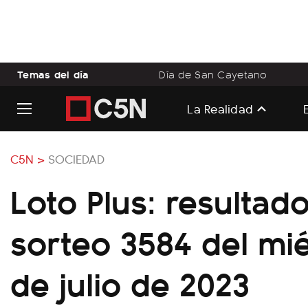
Temas del día
Día de San Cayetano
La Realidad
C5N >
SOCIEDAD
Loto Plus: resultad
sorteo 3584 del mi
de julio de 2023