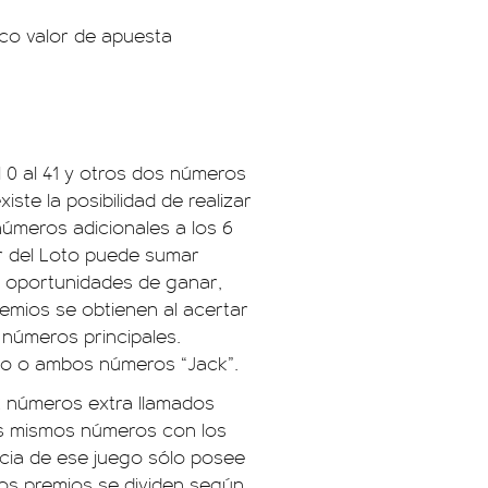
ico valor de apuesta
l 0 al 41 y otros dos números
iste la posibilidad de realizar
números adicionales a los 6
dor del Loto puede sumar
 oportunidades de ganar,
mios se obtienen al acertar
s números principales.
no o ambos números “Jack”.
2 números extra llamados
los mismos números con los
encia de ese juego sólo posee
los premios se dividen según