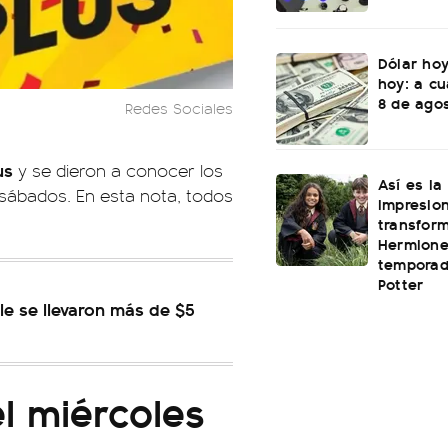
Dólar hoy
hoy: a cu
8 de ago
Redes Sociales
lus
y se dieron a conocer los
Así es la
sábados. En esta nota, todos
impresio
transfor
Hermione
temporad
Potter
le se llevaron más de $5
el miércoles