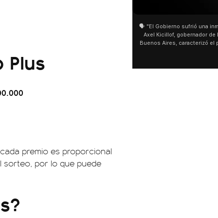
01:05
01:29
🗣️ "El Gobierno sufrió una inmensa derrota" 🎙️
San Cayetano: Jorge Gar
Axel Kicillof, gobernador de la Provincia de
miles de peregrinos en L
Buenos Aires, caracterizó el proyecto de Ley
de Buenos Aires destacó
 Plus
de Inviolabilidad de la Propiedad Privada
multitud de peregrinos 
como "una lista sábana con temas nefastos"
agua y soportó las bajas
y destacó "la movilización popular". 📌 La
últimos días: "Son dific
declaración fue desde el santuario de San
ser superadas por la fe
Cayetano, donde también advirtió que "la
00.000
sociedad no solo sufre porque no llega sino
que también está endeudada".
n cada premio es proporcional
l sorteo, por lo que puede
us?