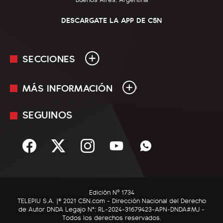
DESCARGATE LA APP DE C5N
SECCIONES
MÁS INFORMACIÓN
En Vivo
Minuto Uno
SEGUINOS
Mediakit
Política
Términos y condiciones
Sociedad
Rss
Economía
Enfoque
Edición Nº 1734
C5N Autos
TELEPIU S.A. |© 2021 C5N.com - Dirección Nacional del Derecho
de Autor DNDA Legajo N°: RL-2024-31679423-APN-DNDA#MJ -
RatingCero
Todos los derechos reservados.