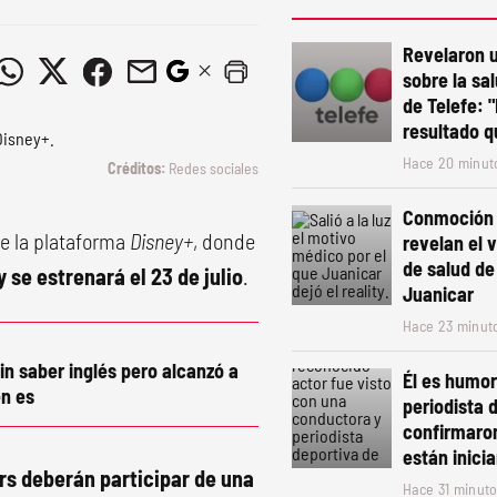
Revelaron 
sobre la sa
de Telefe: 
resultado 
Hace 20 minut
Redes sociales
Conmoción 
de la plataforma
Disney+
, donde
revelan el 
de salud d
y se estrenará el 23 de julio
.
Juanicar
Hace 23 minut
in saber inglés pero alcanzó a
Él es humori
n es
periodista 
confirmaro
están inic
ers deberán participar de una
Hace 31 minut