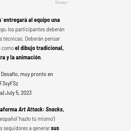
Disney+
a
"
entregará al equipo una
ego, los participantes deberán
es técnicas. Deberán pensar
as como
el dibujo tradicional,
ura y la animación
.
 Desafío, muy pronto en
kF3syFSz
la)
July 5, 2023
ataforma
Art Attack: Snacks
,
 español 'hazlo tú mismo')
os seguidores a generar
sus