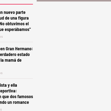
un nuevo parte
lud de una figura
"No obtuvimos el
que esperábamos"
os
en Gran Hermano:
verdadero estado
e la mamá de
os
sta y ella
deportiva:
n que dos famosos
iando un romance
os