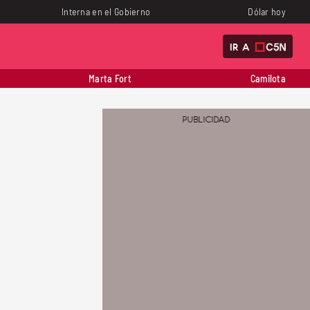
Interna en el Gobierno
Dólar hoy
IR A
Marta Fort
Camilota