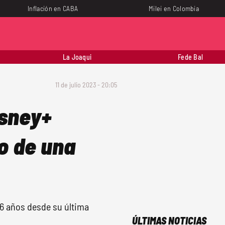
Inflación en CABA
Milei en Colombia
La Joaqui
Fede Bal
11 de julio 2023 - 20:05
isney+
o de una
16 años desde su última
ÚLTIMAS NOTICIAS