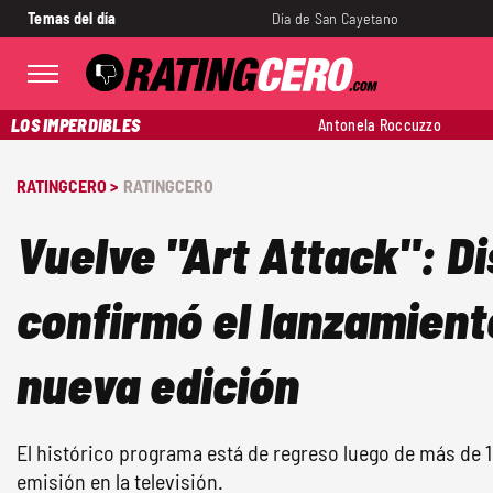
Temas del día
Día de San Cayetano
LOS IMPERDIBLES
Antonela Roccuzzo
RATINGCERO >
RATINGCERO
Vuelve "Art Attack": D
confirmó el lanzamient
nueva edición
El histórico programa está de regreso luego de más de 
emisión en la televisión.