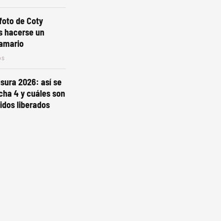
foto de Coty
s hacerse un
amario
os
sura 2026: así se
echa 4 y cuáles son
tidos liberados