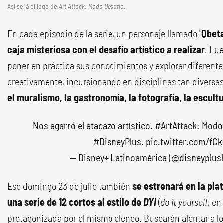
Así será el logo de
Art Attack: Modo Desafío
.
En cada episodio de la serie, un personaje llamado "
Qbet
caja misteriosa con el desafío artístico a realizar
. Lu
poner en práctica sus conocimientos y explorar diferent
creativamente, incursionando en disciplinas tan divers
el muralismo, la gastronomía, la fotografía, la escult
Nos agarró el atacazo artístico.
#ArtAttack
: Modo
#DisneyPlus
.
pic.twitter.com/fC
— Disney+ Latinoamérica (@disneyplus
Ese domingo 23 de julio también
se estrenará en la pl
una serie de 12 cortos al estilo de
DYI
(
do it yourself
, en
protagonizada por el mismo elenco. Buscarán alentar a l