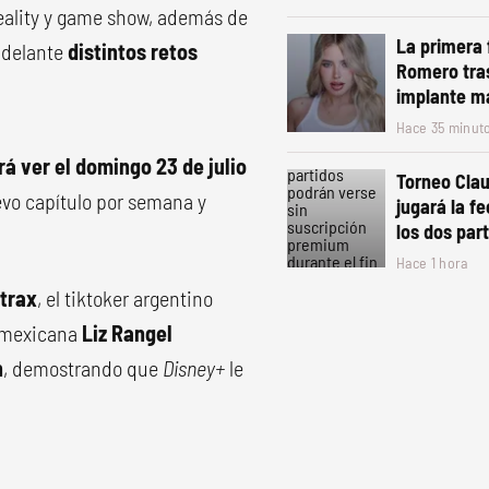
eality y game show, además de
La primera 
r delante
distintos retos
Romero tra
implante m
Hace 35 minut
á ver el domingo 23 de julio
Torneo Clau
evo capítulo por semana y
jugará la f
los dos par
Hace 1 hora
trax
, el tiktoker argentino
ta mexicana
Liz Rangel
n
, demostrando que
Disney+
le