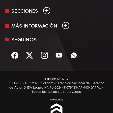
SECCIONES
MÁS INFORMACIÓN
En Vivo
Minuto Uno
SEGUINOS
Mediakit
Política
Términos y condiciones
Sociedad
Rss
Economía
Enfoque
Edición Nº 1734
C5N Autos
TELEPIU S.A. |© 2021 C5N.com - Dirección Nacional del Derecho
de Autor DNDA Legajo N°: RL-2024-31679423-APN-DNDA#MJ -
RatingCero
Todos los derechos reservados.
Deportes
Lifestyle