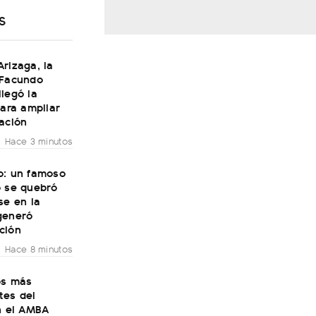
S
rizaga, la
 Facundo
legó la
para ampliar
ación
Hace 3 minutos
o: un famoso
o se quebró
se en la
generó
ción
Hace 8 minutos
os más
tes del
n el AMBA