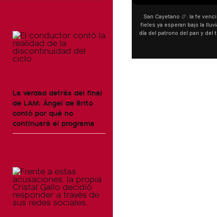
San Cayetano 📿: la fe venci
fieles ya esperan bajo la lluvi
día del patrono del pan y del 
personas acampan en Liniers
y pedir. 🎙️ @bernard
La verdad detrás del final
de LAM: Ángel de Brito
contó por qué no
continuará el programa