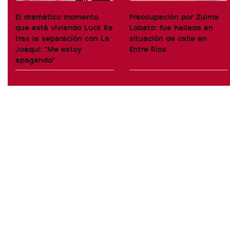
El dramático momento
Preocupación por Zulma
que está viviendo Luck Ra
Lobato: fue hallada en
tras la separación con La
situación de calle en
Joaqui: "Me estoy
Entre Ríos
apagando"