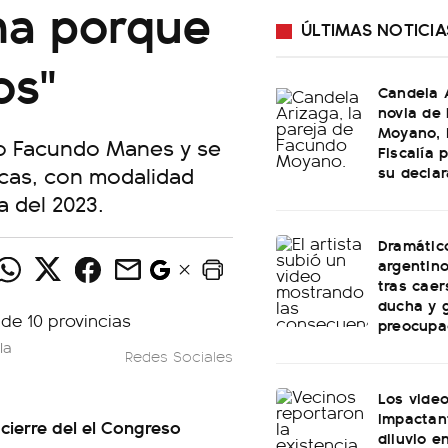
na porque
ÚLTIMAS NOTICIA
os"
Candela A
novia de
Moyano, l
do Facundo Manes y se
Fiscalía 
icas, con modalidad
su declar
a del 2023.
Dramátic
argentin
tras caer
ducha y 
preocupa
la
Redes Sociales
Los vide
impactan
cierre del el Congreso
diluvio e