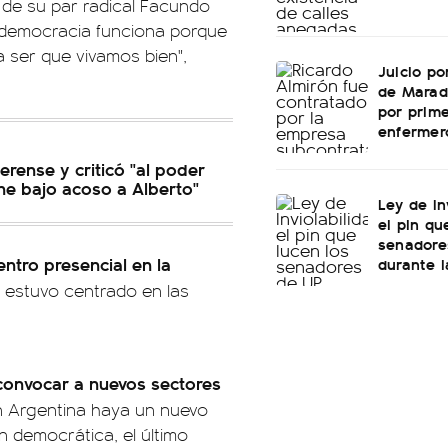
 de su par radical Facundo
 democracia funciona porque
 ser que vivamos bien",
Juicio po
de Marad
por prime
enfermer
rense y criticó "al poder
iene bajo acoso a Alberto"
Ley de In
el pin qu
senadore
ntro presencial en la
durante l
estuvo centrado en las
 convocar a nuevos sectores
n Argentina haya un nuevo
 democrática, el último