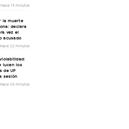
Hace 13 minutos
r la muerte
ona: declara
ra vez el
o acusado
Hace 22 minutos
violabilidad:
e lucen los
s de UP
a sesión
Hace 25 minutos