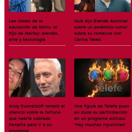
Las claves de la
Qué dijo Brenda Ascnicar
educación de Mirko, el
sobre un polémico rumor
hijo de Marley: alemán,
sobre su romance con
arte y tecnología
Carlos Tevez
Andy Kusnetzoff rompió el
Una figura de Telefe puso
silencio sobre la fortuna
en duda su participación
que habría cobrado
en un programa exitoso:
Pampita para ir a su
"Hay muchas injusticias"
programa