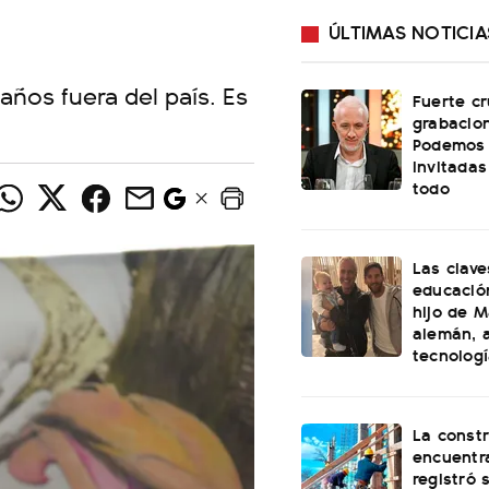
ÚLTIMAS NOTICIA
ños fuera del país. Es
Fuerte cr
grabacio
Podemos 
invitadas
todo
Las clave
educación
hijo de M
alemán, a
tecnolog
La const
encuentra
registró 