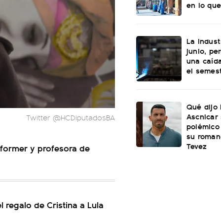
en lo que
La indust
junio, pe
una caída
el semes
Qué dijo
Ascnicar
Twitter @HCDiputadosBA
polémico
su roman
Tevez
erformer y profesora de
el regalo de Cristina a Lula