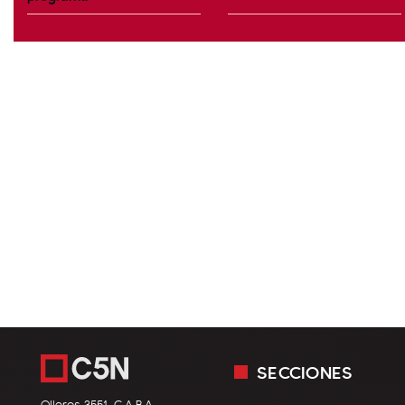
SECCIONES
Olleros 3551, C.A.B.A.