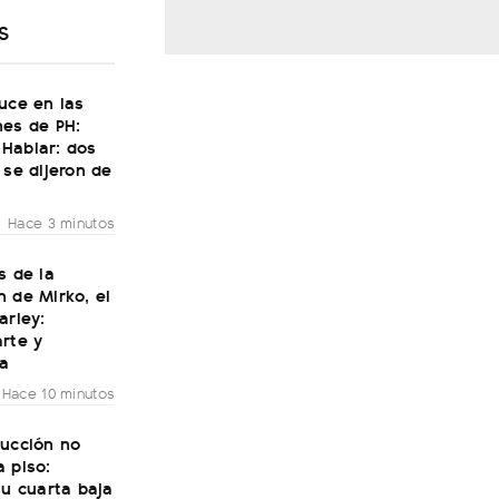
S
uce en las
nes de PH:
Hablar: dos
 se dijeron de
Hace 3 minutos
s de la
 de Mirko, el
arley:
rte y
ía
Hace 10 minutos
rucción no
 piso:
su cuarta baja