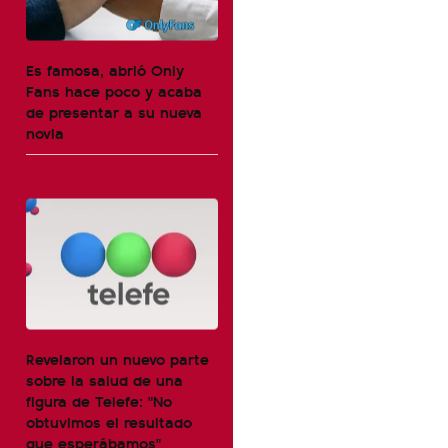
Es famosa, abrió Only
Fans hace poco y acaba
de presentar a su nueva
novia
Revelaron un nuevo parte
sobre la salud de una
figura de Telefe: "No
obtuvimos el resultado
que esperábamos"