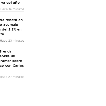
 va del año
Hace 16 minutos
ria rebotó en
ro acumula
 del 2,2% en
tre
Hace 23 minutos
 Brenda
 sobre un
 rumor sobre
ce con Carlos
Hace 27 minutos