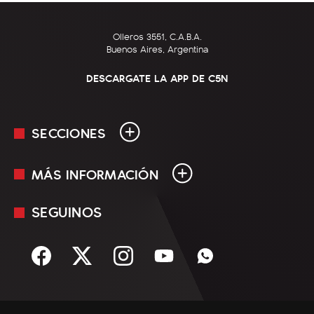
Olleros 3551, C.A.B.A.
Buenos Aires, Argentina
DESCARGATE LA APP DE C5N
SECCIONES
MÁS INFORMACIÓN
En Vivo
Minuto Uno
SEGUINOS
Mediakit
Política
Términos y condiciones
Sociedad
Rss
Economía
Enfoque