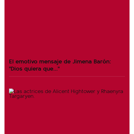
El emotivo mensaje de Jimena Barón:
"Dios quiera que..."