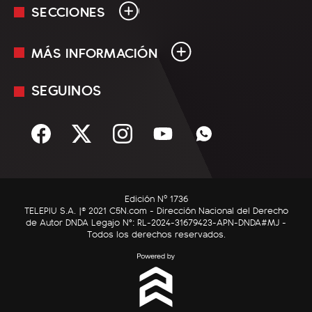
SECCIONES
MÁS INFORMACIÓN
En Vivo
Minuto Uno
SEGUINOS
Mediakit
Política
Términos y condiciones
Sociedad
Rss
Economía
Enfoque
Edición Nº 1736
C5N Autos
TELEPIU S.A. |© 2021 C5N.com - Dirección Nacional del Derecho
de Autor DNDA Legajo N°: RL-2024-31679423-APN-DNDA#MJ -
RatingCero
Todos los derechos reservados.
Deportes
Lifestyle
Astrología