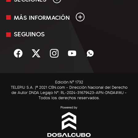
MÁS INFORMACIÓN
En Vivo
Minuto Uno
SEGUINOS
Mediakit
Política
Términos y condiciones
Sociedad
Rss
Economía
Enfoque
Edición Nº 1732
C5N Autos
TELEPIU S.A. |© 2021 C5N.com - Dirección Nacional del Derecho
de Autor DNDA Legajo N°: RL-2024-31679423-APN-DNDA#MJ -
RatingCero
Todos los derechos reservados.
Deportes
Lifestyle
Astrología