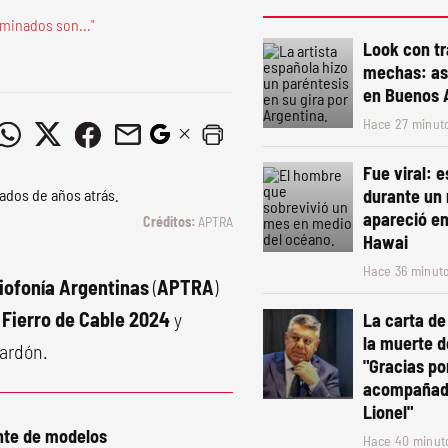
ominados son..."
Look con tr
mechas: así
en Buenos 
Hace 27 minut
Fue viral: 
durante un 
apareció en
APTRA
Hawai
Hace 36 minut
diofonía Argentinas
(
APTRA
)
 Fierro de Cable 2024
y
La carta de
la muerte d
lardón.
"Gracias po
acompañado
Lionel"
nte de modelos
Hace 40 minut