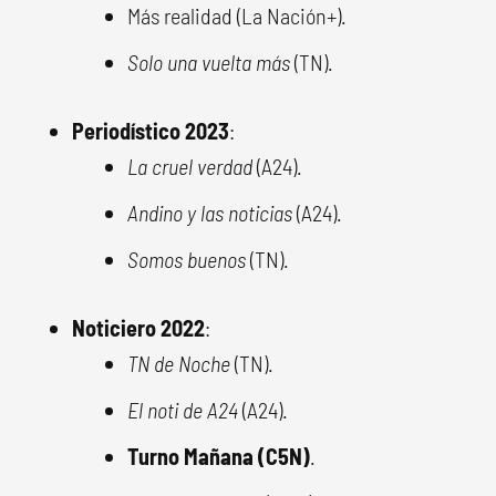
Más realidad (La Nación+).
Solo una vuelta más
(TN).
Periodístico 2023
:
La cruel verdad
(A24).
Andino y las noticias
(A24).
Somos buenos
(TN).
Noticiero 2022
:
TN de Noche
(TN).
El noti de A24
(A24).
Turno Mañana (C5N)
.