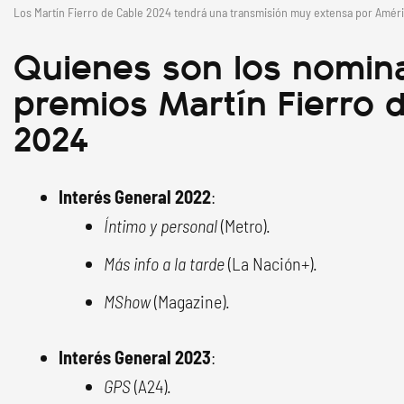
Los Martín Fierro de Cable 2024 tendrá una transmisión muy extensa por Améri
Quienes son los nomin
premios Martín Fierro 
2024
Interés General 2022
:
Íntimo y personal
(Metro).
Más info a la tarde
(La Nación+).
MShow
(Magazine).
Interés General 2023
:
GPS
(A24).