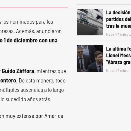
La decisión
partidos de
s los nominados para los
tras la mue
rpresas. Además, anunciaron
Hace 47 minut
o 1 de diciembre con una
La última f
.
Lionel Mess
"Abrazo gr
 y Guido Záffora
, mientras que
Hace 57 minut
Montero
. De esta manera, todo
últiples ausencias a lo largo
 lo sucedido años atrás.