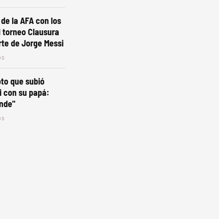
 de la AFA con los
l torneo Clausura
rte de Jorge Messi
os
oto que subió
i con su papá:
ande"
os