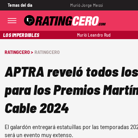
Temas del día
Murió Jorge Messi
LOS IMPERDIBLES
Murió Leandro Rud
RATINGCERO >
RATINGCERO
APTRA reveló todos lo
para los Premios Martín
Cable 2024
El galardón entregará estatuillas por las temporadas 202
será un evento muy extenso.