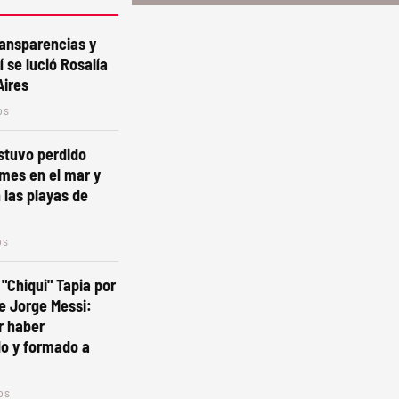
ansparencias y
 se lució Rosalía
Aires
os
estuvo perdido
mes en el mar y
 las playas de
os
 "Chiqui" Tapia por
e Jorge Messi:
r haber
 y formado a
os