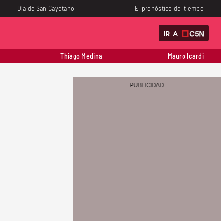
Día de San Cayetano
El pronóstico del tiempo
IR A
Thiago Medina
Mauro Icardi