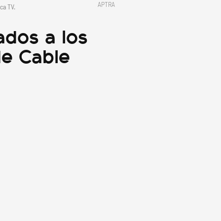
APTRA
ca TV.
ados a los
de Cable