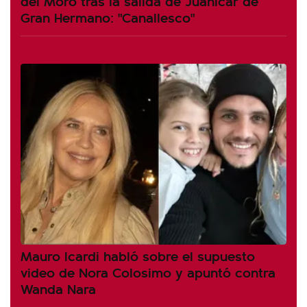
del Moro tras la salida de Juanicar de
Gran Hermano: "Canallesco"
Mauro Icardi habló sobre el supuesto
video de Nora Colosimo y apuntó contra
Wanda Nara