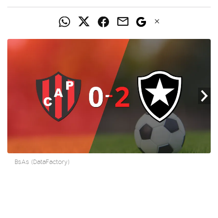
BsAs (DataFactory)