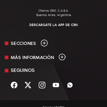
Olleros 3551, C.A.B.A.
Buenos Aires, Argentina
DESCARGATE LA APP DE C5N
SECCIONES
MÁS INFORMACIÓN
En Vivo
Minuto Uno
SEGUINOS
Mediakit
Política
Términos y condiciones
Sociedad
Rss
Economía
Enfoque