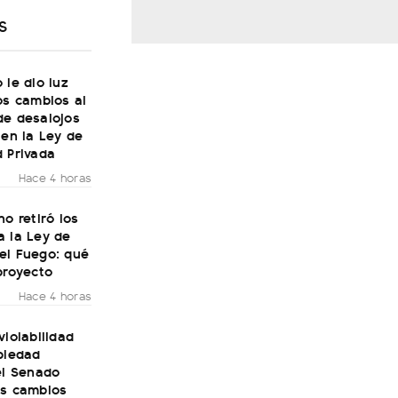
S
 le dio luz
os cambios al
de desalojos
 en la Ley de
 Privada
Hace 4 horas
no retiró los
a la Ley de
el Fuego: qué
proyecto
Hace 4 horas
violabilidad
piedad
el Senado
os cambios