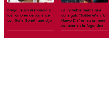
Diego Leuco respondió a
La increíble marca que
los rumores de romance
consiguió "Spider-Man: Un
con Sofía Gonet: qué dijo
Nuevo Día" en su primera
semana en la Argentina