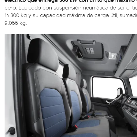
cero. Equipado con suspensión neumática de serie, ti
14.300 kg y su capacidad máxima de carga útil, sumada
9.055 kg.