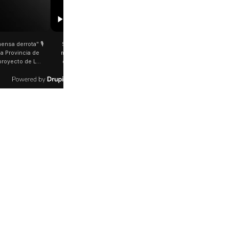
01:29
00:29
an Cayetano: Jorge García Cuerva juntó a
Rosalía salió a saludar a los fan
iles de peregrinos en Liniers El arzobispo
plena Avenida Juan B. Justo Fue 
de Buenos Aires destacó la fortaleza de la
último show en el Movistar Ar
ultitud de peregrinos que acampó bajo el
cantante española bajó del aut
ua y soportó las bajas temperaturas de los
trasladaba y varios fanáticos, al 
timos días: "Son dificultades que pudieron
que era ella, corrieron a saluda
r superadas por la fe". @bernardomagnago
rosalia.arg