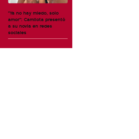
"Ya no hay miedo, solo
amor": Camilota presentó
a su novia en redes
sociales