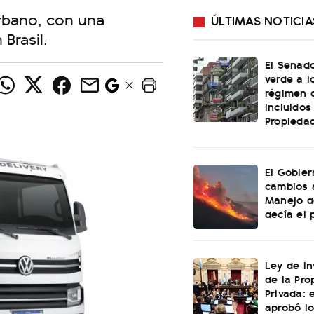
urbano, con una
ÚLTIMAS NOTICIA
Brasil.
El Senado
verde a l
régimen 
incluidos
Propiedad
El Gobier
cambios 
Manejo d
decía el 
Ley de In
de la Pro
Privada: 
aprobó l