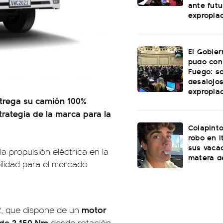
ante futu
expropia
El Gobie
pudo con
Fuego: s
desalojos
expropia
trega su camión 100%
trategia de la marca para la
Colapinto
robo en I
sus vacac
la propulsión eléctrica en la
matera d
ilidad para el mercado
motor
2, que dispone de un
 de 2.150 Nm
desde rotación