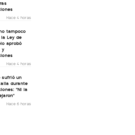
ras
ciones
Hace 4 horas
rno tampoco
 la Ley de
olo aprobó
 y
ciones
Hace 4 horas
 sufrió un
talia durante
iones: "Ni la
ejaron"
Hace 6 horas