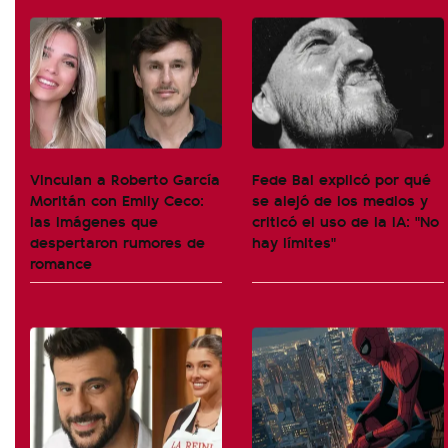
Vinculan a Roberto García
Fede Bal explicó por qué
Moritán con Emily Ceco:
se alejó de los medios y
las imágenes que
criticó el uso de la IA: "No
despertaron rumores de
hay límites"
romance