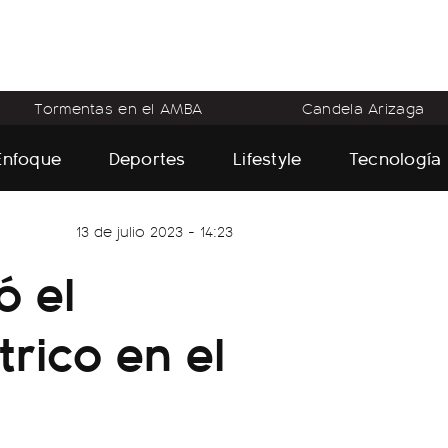
Tormentas en el AMBA
Candela Arizaga
Enfoque
Deportes
Lifestyle
Tecnología
13 de julio 2023 - 14:23
ó el
rico en el