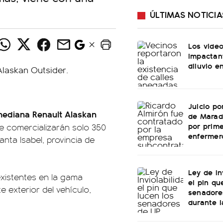
ÚLTIMAS NOTICIA
Los vide
impactan
diluvio e
Juicio po
mediana Renault Alaskan
de Marad
por prime
Se comercializarán solo 350
enfermer
nta Isabel, provincia de
Ley de In
existentes en la gama
el pin qu
e exterior del vehículo,
senadore
durante l