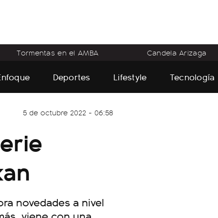
Tormentas en el AMBA
Candela Arizaga
Enfoque
Deportes
Lifestyle
Tecnología
5 de octubre 2022 - 06:58
erie
kan
pora novedades a nivel
emás, viene con una