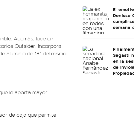
El emotiv
Denisse 
cumplirs
semana d
nible. Además, luce en
torios Outsider. Incorpora
Finalmen
de aluminio de 18” del mismo
Sagasti n
en la ses
de Inviol
Propiedad
 que le aporta mayor
visor de caja que permite