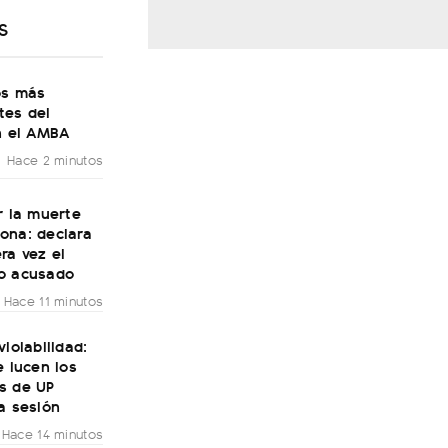
S
os más
tes del
n el AMBA
Hace 2 minutos
r la muerte
ona: declara
ra vez el
o acusado
Hace 11 minutos
violabilidad:
e lucen los
s de UP
a sesión
Hace 14 minutos