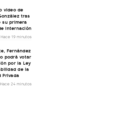
o video de
González tras
e su primera
e internación
Hace 19 minutos
te, Fernández
o podrá votar
ión por la Ley
abilidad de la
 Privada
Hace 24 minutos