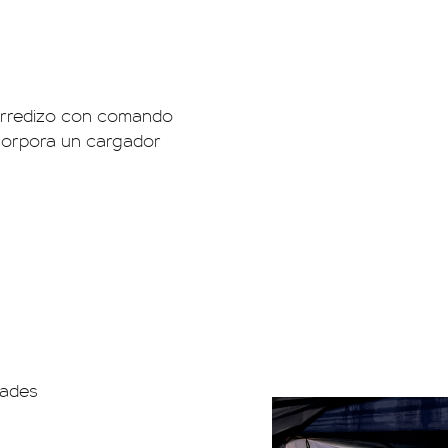
orredizo con comando
ncorpora un cargador
dades