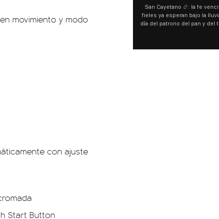
San Cayetano 📿: la fe venci
fieles ya esperan bajo la lluvi
s en movimiento y modo
día del patrono del pan y del 
personas acampan en Liniers
y pedir. 🎙️ @bernard
máticamente con ajuste
 cromada
sh Start Button