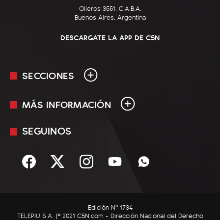
Olleros 3551, C.A.B.A.
Buenos Aires, Argentina
DESCARGATE LA APP DE C5N
SECCIONES
MÁS INFORMACIÓN
En Vivo
Minuto Uno
SEGUINOS
Mediakit
Política
Términos y condiciones
Sociedad
Rss
Economía
Enfoque
Edición Nº 1734
C5N Autos
TELEPIU S.A. |© 2021 C5N.com - Dirección Nacional del Derecho