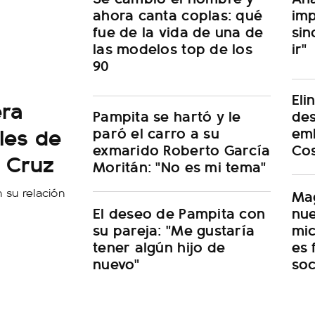
ahora canta coplas: qué
imp
fue de la vida de una de
sin
las modelos top de los
ir"
90
Eli
era
Pampita se hartó y le
des
les de
paró el carro a su
em
exmarido Roberto García
Cos
e Cruz
Moritán: "No es mi tema"
 su relación
Mag
El deseo de Pampita con
nue
su pareja: "Me gustaría
mic
tener algún hijo de
es 
nuevo"
soc