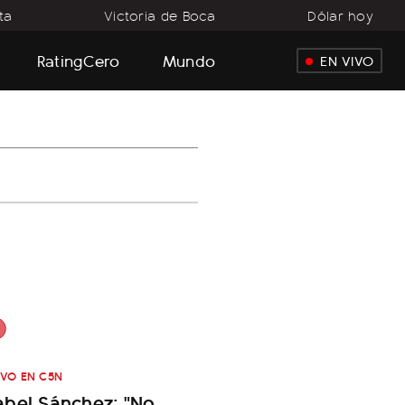
ta
Victoria de Boca
Dólar hoy
RatingCero
Mundo
EN VIVO
IVO EN C5N
bel Sánchez: "No