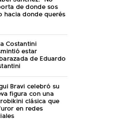
orta de donde sos
o hacia donde querés
na Costantini
mintió estar
barazada de Eduardo
tantini
ui Bravi celebró su
va figura con una
robikini clásica que
furor en redes
iales