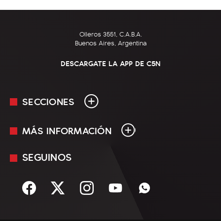
Olleros 3551, C.A.B.A.
Buenos Aires, Argentina
DESCARGATE LA APP DE C5N
SECCIONES
MÁS INFORMACIÓN
En Vivo
Minuto Uno
SEGUINOS
Mediakit
Política
Términos y condiciones
Sociedad
Rss
Economía
Enfoque