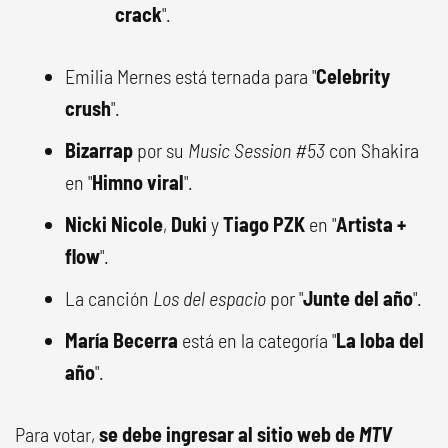
crack
".
Emilia Mernes está ternada para "
Celebrity
crush
".
Bizarrap
por su
Music Session #53
con Shakira
en "
Himno viral
".
Nicki Nicole
,
Duki
y
Tiago PZK
en "
Artista +
flow
".
La canción
Los del espacio
por "
Junte del año
".
María Becerra
está en la categoría "
La loba del
año
".
Para votar,
se debe ingresar al sitio web de
MTV