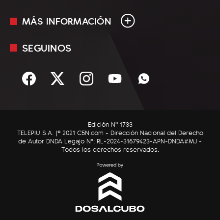
MÁS INFORMACIÓN
En Vivo
Minuto Uno
SEGUINOS
Mediakit
Política
Términos y condiciones
Sociedad
Rss
Economía
Enfoque
Edición Nº 1733
C5N Autos
TELEPIU S.A. |© 2021 C5N.com - Dirección Nacional del Derecho
de Autor DNDA Legajo N°: RL-2024-31679423-APN-DNDA#MJ -
RatingCero
Todos los derechos reservados.
Deportes
Lifestyle
Astrología
Tecnología