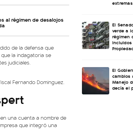
extremas
ios al régimen de desalojos
El Senado
da
verde a l
régimen 
incluidos
pedido de la defensa que
Propiedad
 que la indagatoria se
es judiciales.
El Gobier
cambios 
Manejo d
 fiscal Fernando Dominguez.
decía el 
spert
do en una cuenta a nombre de
empresa que integró una