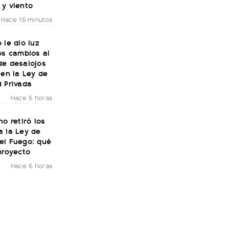
 y viento
Hace 16 minutos
 le dio luz
os cambios al
de desalojos
 en la Ley de
 Privada
Hace 6 horas
no retiró los
a la Ley de
el Fuego: qué
proyecto
Hace 6 horas