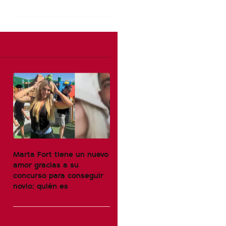
Marta Fort tiene un nuevo
amor gracias a su
concurso para conseguir
novio: quién es