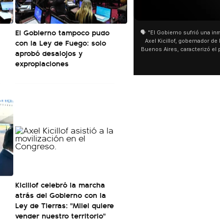
01:05
01:29
El Gobierno tampoco pudo
🗣️ "El Gobierno sufrió una inmensa derrota" 🎙️
San Cay
con la Ley de Fuego: solo
Axel Kicillof, gobernador de la Provincia de
miles de
Buenos Aires, caracterizó el proyecto de Ley
de Buen
aprobó desalojos y
de Inviolabilidad de la Propiedad Privada
multitu
expropiaciones
como "una lista sábana con temas nefastos"
agua y s
y destacó "la movilización popular". 📌 La
últimos 
declaración fue desde el santuario de San
ser supe
Cayetano, donde también advirtió que "la
sociedad no solo sufre porque no llega sino
que también está endeudada".
Kicillof celebró la marcha
atrás del Gobierno con la
Ley de Tierras: "Milei quiere
vender nuestro territorio"