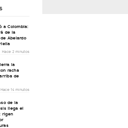
S
gó a Colombia:
rá de la
 de Abelardo
riella
Hace 2 minutos
ierra la
on racha
 arriba de
Hace 14 minutos
aso de la
sis llega el
: rigen
or
uras