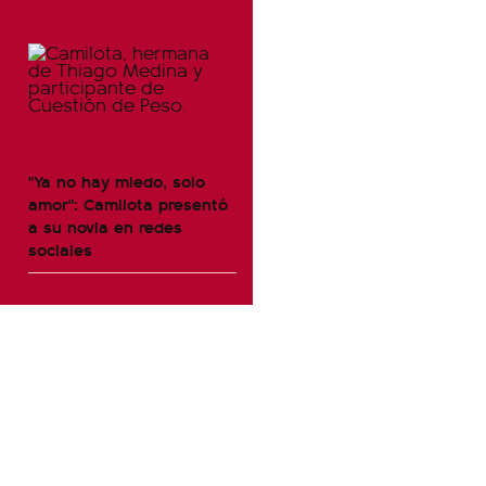
"Ya no hay miedo, solo
amor": Camilota presentó
a su novia en redes
sociales