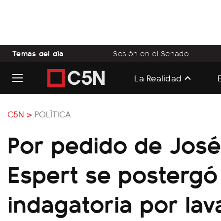
Temas del día
Sesión en el Senado
La Realidad
C5N >
POLÍTICA
Por pedido de José
Espert se postergó
indagatoria por la