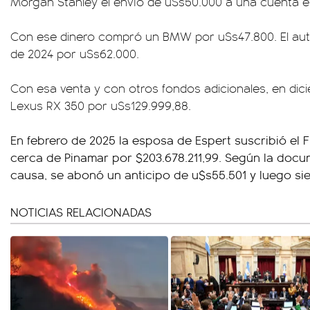
Morgan Stanley el envío de u$s50.000 a una cuenta e
Con ese dinero compró un BMW por u$s47.800. El aut
de 2024 por u$s62.000.
Con esa venta y con otros fondos adicionales, en dic
Lexus RX 350 por u$s129.999,88.
En febrero de 2025 la esposa de Espert suscribió el
cerca de Pinamar por $203.678.211,99. Según la docu
causa, se abonó un anticipo de u$s55.501 y luego si
NOTICIAS RELACIONADAS