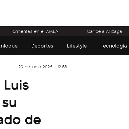
Tormentas en el AMBA
Candela Arizaga
Enfoque
Deportes
Lifestyle
Tecnología
29 de junio 2026 - 12:58
 Luis
 su
vado de