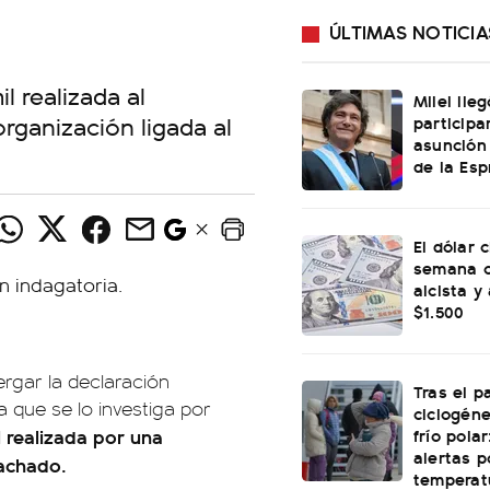
ÚLTIMAS NOTICIA
l realizada al
Milei lle
rganización ligada al
participa
asunción
de la Esp
El dólar c
semana c
alcista y
$1.500
ergar la declaración
Tras el p
a que se lo investiga por
ciclogéne
frío polar
 realizada por una
alertas p
Machado.
temperat