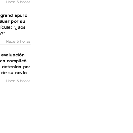
Hace 5 horas
egrand apuró
Suar por su
ícula: "¿Sos
a?"
Hace 5 horas
 evaluación
ica complicó
n detenida por
 de su novio
Hace 6 horas