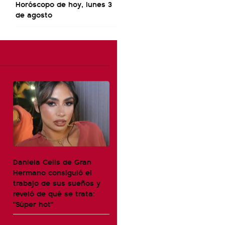
Horóscopo de hoy, lunes 3
de agosto
Daniela Celis de Gran
Hermano consiguió el
trabajo de sus sueños y
reveló de qué se trata:
"Súper hot"