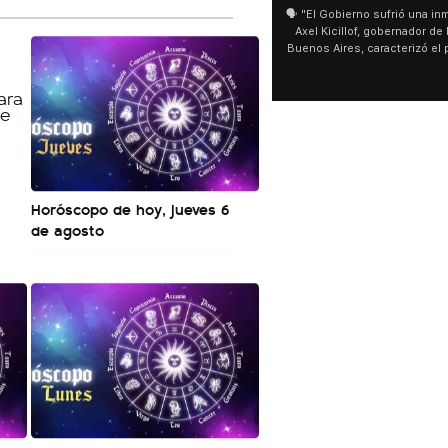
🗣️ "El Gobierno sufrió una inmensa derrota" 🎙️
San Cayetano: Jorge García Cu
Axel Kicillof, gobernador de la Provincia de
miles de peregrinos en Liniers
Buenos Aires, caracterizó el proyecto de Ley
de Buenos Aires destacó la fo
de Inviolabilidad de la Propiedad Privada
multitud de peregrinos que ac
como "una lista sábana con temas nefastos"
agua y soportó las bajas tempe
y destacó "la movilización popular". 📌 La
últimos días: "Son dificultade
declaración fue desde el santuario de San
ser superadas por la fe". @be
Cayetano, donde también advirtió que "la
sociedad no solo sufre porque no llega sino
que también está endeudada".
Horóscopo de hoy, jueves 6
de agosto