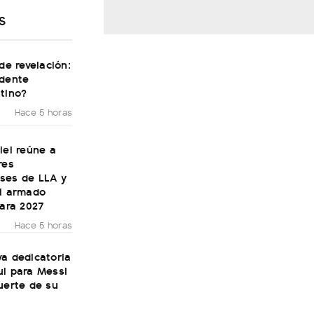
S
 de revelación:
idente
tino?
Hace 5 horas
lei reúne a
res
ses de LLA y
el armado
para 2027
Hace 5 horas
a dedicatoria
ul para Messi
uerte de su