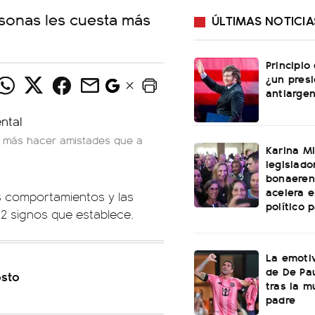
rsonas les cuesta más
ÚLTIMAS NOTICIA
Principio
¿un pres
antiargen
ta más hacer amistades que a
Karina Mi
legislado
bonaeren
acelera 
 comportamientos y las
político 
12 signos que establece.
La emotiv
de De Pa
osto
tras la m
padre