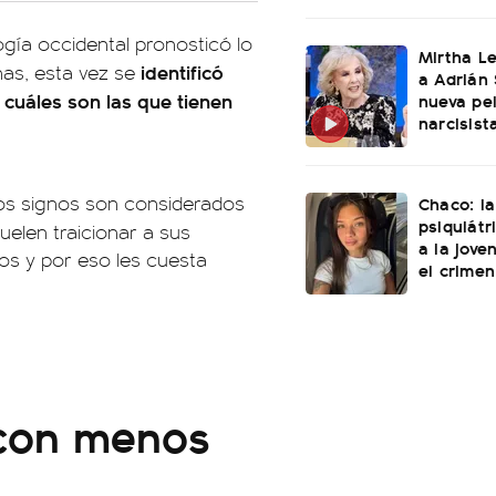
gía occidental pronosticó lo
Mirtha L
identificó
nas, esta vez se
a Adrián 
: cuáles son las que tienen
nueva pel
narcisist
los signos son considerados
Chaco: la
psiquiátr
suelen traicionar a sus
a la jove
s y por eso les cuesta
el crimen
 con menos