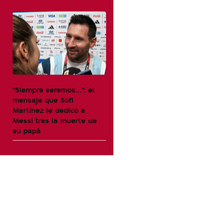
"Siempre seremos...": el
mensaje que Sofi
Martínez le dedicó a
Messi tras la muerte de
su papá