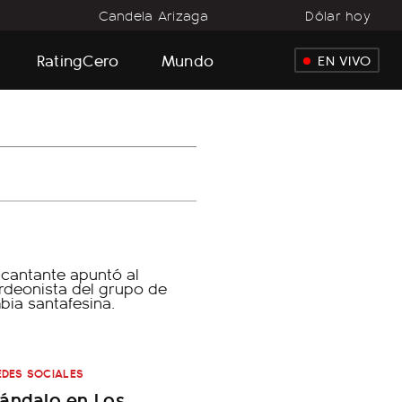
o
Candela Arizaga
Dólar hoy
RatingCero
Mundo
EN VIVO
EDES SOCIALES
ándalo en Los