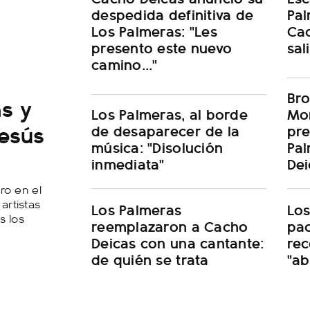
despedida definitiva de
Pal
Los Palmeras: "Les
Cac
presento este nuevo
sal
camino..."
Bro
s y
Los Palmeras, al borde
Mor
Jesús
de desaparecer de la
pre
música: "Disolución
Pal
inmediata"
Dei
ero en el
artistas
Los Palmeras
Los
s los
reemplazaron a Cacho
pac
Deicas con una cantante:
rec
de quién se trata
"ab