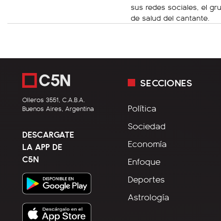
sus redes sociales, el gr
de salud del cantante.
SECCIONES
Olleros 3551, C.A.B.A.
Política
Buenos Aires, Argentina
Sociedad
DESCARGATE
Economía
LA APP DE
C5N
Enfoque
Deportes
Astrología