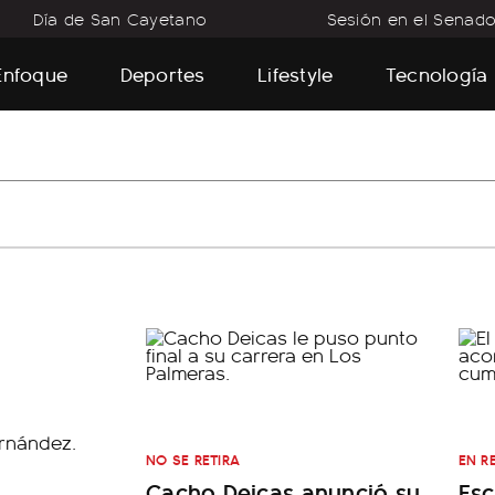
Día de San Cayetano
Sesión en el Senad
Enfoque
Deportes
Lifestyle
Tecnología
NO SE RETIRA
EN R
Cacho Deicas anunció su
Esc