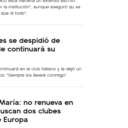
blicó esta mañana un extenso escrito
r la institución", aunque aseguró qu se
 que di todo".
es se despidió de
e continuará su
ntinuará en el club italiano y le dejó un
: "Siempre los llevaré conmigo".
 María: no renueva en
buscan dos clubes
e Europa