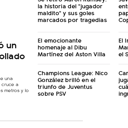
la historia del "jugador
ent
maldito" y sus goles
pap
marcados por tragedias
Cop
El emocionante
El 
ó un
homenaje al Dibu
Mar
ollado
Martínez del Aston Villa
el 
Champions League: Nico
Car
ue una
González brilló en el
jug
n cruce a
triunfo de Juventus
cuá
os metros y lo
sobre PSV
ing