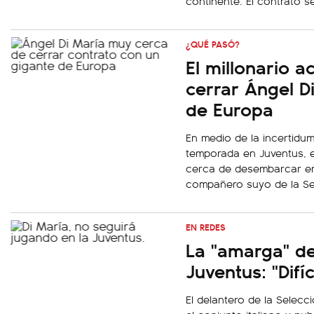
continente. El contrato s
¿QUÉ PASÓ?
El millonario 
cerrar Ángel D
de Europa
En medio de la incertidum
temporada en Juventus, 
cerca de desembarcar en
compañero suyo de la Se
EN REDES
La "amarga" d
Juventus: "Difí
El delantero de la Selec