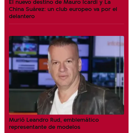
El nuevo destino de Mauro Icardi y La
China Suárez: un club europeo va por el
delantero
Murió Leandro Rud, emblemático
representante de modelos