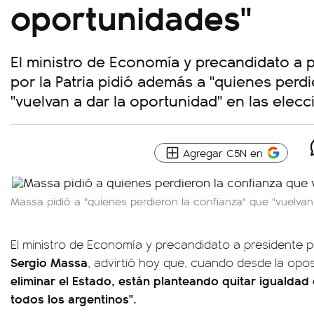
oportunidades"
El ministro de Economía y precandidato a 
por la Patria pidió además a "quienes perd
"vuelvan a dar la oportunidad" en las elecc
Agregar C5N en
Massa pidió a "quienes perdieron la confianza" que "vuelvan
El ministro de Economía y precandidato a presidente po
Sergio Massa
, advirtió hoy que, cuando desde la opo
eliminar el Estado, están planteando quitar igualda
todos los argentinos".