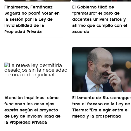
Finalmente, Fernández
El Gobierno tildó de
Sagasti no podrá votar en
"prematuro" el paro de
la sesión por la Ley de
docentes universitarios y
Inviolabilidad de la
afirmó que cumplió con el
Propiedad Privada
acuerdo
Atención inquilinos: cómo
El lamento de Sturzenegge
funcionan los desalojos
tras el fracaso de la Ley de
exprés según el proyecto
Tierras: "Era elegir entre el
de Ley de Inviolavilidad de
miedo y la prosperidad"
la Propiedad Privada