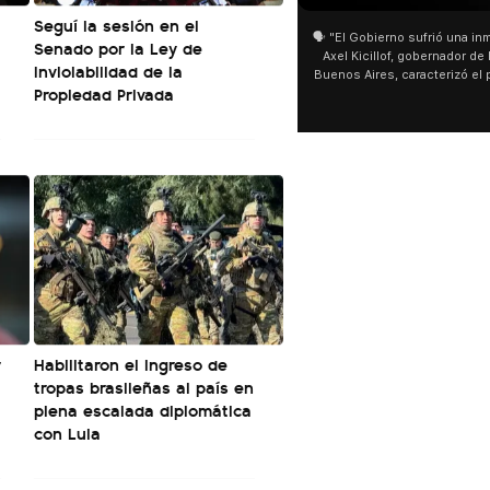
Seguí la sesión en el
🗣️ "El Gobierno sufrió una inmensa derrota" 🎙️
San Cayetano: Jorge García Cu
Senado por la Ley de
Axel Kicillof, gobernador de la Provincia de
miles de peregrinos en Liniers
Inviolabilidad de la
Buenos Aires, caracterizó el proyecto de Ley
de Buenos Aires destacó la fo
Propiedad Privada
de Inviolabilidad de la Propiedad Privada
multitud de peregrinos que ac
como "una lista sábana con temas nefastos"
agua y soportó las bajas tempe
y destacó "la movilización popular". 📌 La
últimos días: "Son dificultade
declaración fue desde el santuario de San
ser superadas por la fe". @be
Cayetano, donde también advirtió que "la
sociedad no solo sufre porque no llega sino
que también está endeudada".
r
Habilitaron el ingreso de
tropas brasileñas al país en
plena escalada diplomática
con Lula