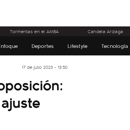
Tormentas en el AMBA
Candela Arizaga
Enfoque
Deportes
Lifestyle
Tecnología
17 de julio 2023 - 13:50
oposición:
ajuste