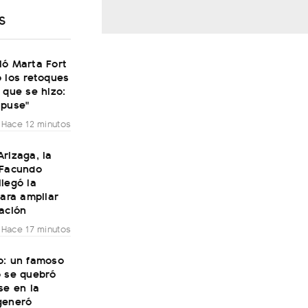
S
ió Marta Fort
 los retoques
 que se hizo:
 puse"
Hace 12 minutos
rizaga, la
 Facundo
legó la
para ampliar
ación
Hace 17 minutos
o: un famoso
o se quebró
se en la
generó