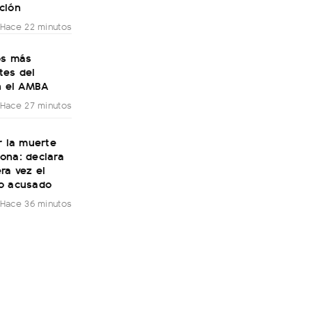
ción
Hace 22 minutos
os más
tes del
n el AMBA
Hace 27 minutos
r la muerte
ona: declara
ra vez el
o acusado
Hace 36 minutos