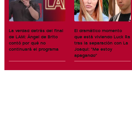
La verdad detrás del final
El dramático momento
de LAM: Ángel de Brito
que está viviendo Luck Ra
contó por qué no
tras la separación con La
continuará el programa
Joaqui: "Me estoy
apagando"