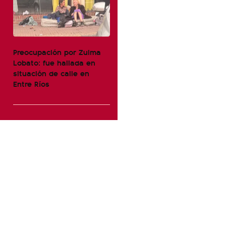
Preocupación por Zulma
Lobato: fue hallada en
situación de calle en
Entre Ríos