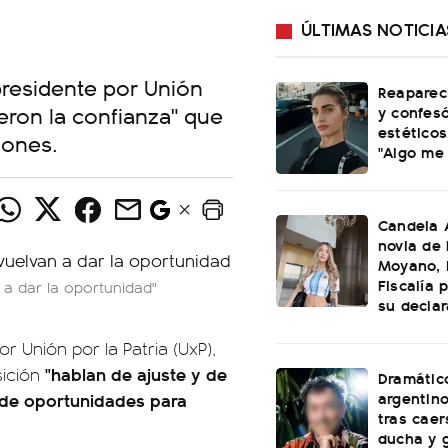
ÚLTIMAS NOTICIA
presidente por Unión
Reaparec
ieron la confianza" que
y confesó
estéticos
iones.
"Algo me
Candela A
novia de
Moyano, l
Fiscalía 
 a dar la oportunidad"
su declar
r Unión por la Patria (UxP),
"hablan de ajuste y de
sición
Dramátic
argentin
d de oportunidades para
tras caer
ducha y 