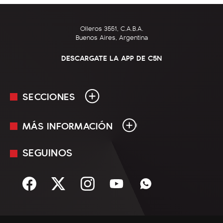
Olleros 3551, C.A.B.A.
Buenos Aires, Argentina
DESCARGATE LA APP DE C5N
SECCIONES
MÁS INFORMACIÓN
En Vivo
Minuto Uno
SEGUINOS
Mediakit
Política
Términos y condiciones
Sociedad
Rss
Economía
Enfoque