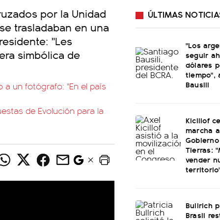
ruzados por la Unidad
ÚLTIMAS NOTICIA
o se trasladaban en una
esidente: "Les
"Los arge
ra simbólica de
seguir a
dólares p
tiempo",
Bausili
 a un fotógrafo: "En el país
uestas de Evolución para la
Kicillof c
marcha a
Gobierno
Tierras: "
vender n
territorio
Bullrich 
Brasil re