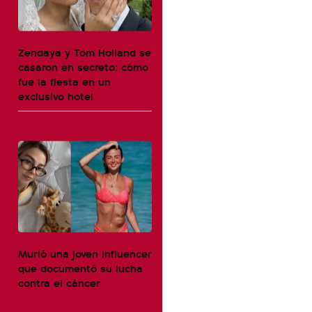
Zendaya y Tom Holland se
casaron en secreto: cómo
fue la fiesta en un
exclusivo hotel
Murió una joven influencer
que documentó su lucha
contra el cáncer