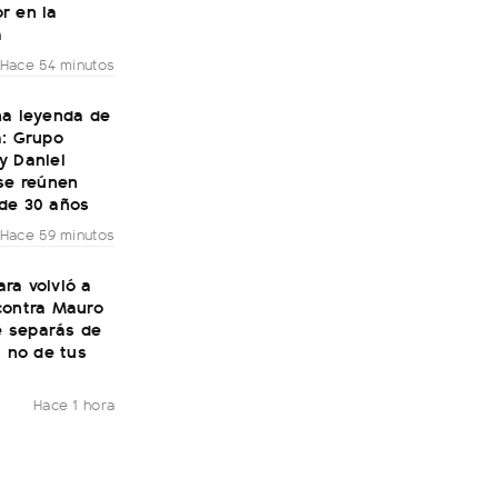
r en la
a
Hace 54 minutos
na leyenda de
a: Grupo
y Daniel
se reúnen
de 30 años
Hace 59 minutos
ra volvió a
contra Mauro
Te separás de
, no de tus
Hace 1 hora