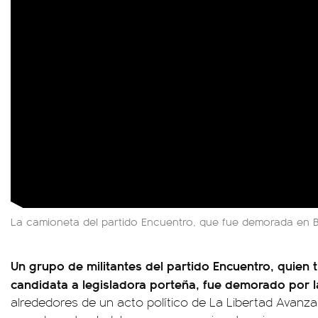
La camioneta del partido Encuentro, que fue demorada en B
Un grupo de militantes del partido Encuentro, quien 
candidata a legisladora porteña, fue demorado por la
alrededores de un acto político de La Libertad Avanza