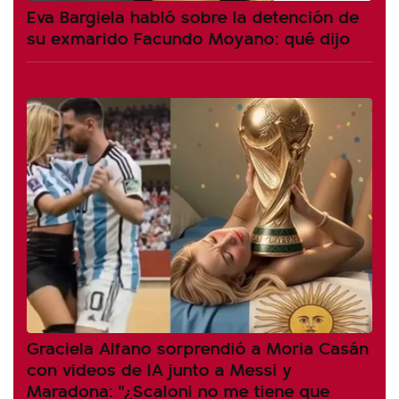
Eva Bargiela habló sobre la detención de
su exmarido Facundo Moyano: qué dijo
Graciela Alfano sorprendió a Moria Casán
con videos de IA junto a Messi y
Maradona: "¿Scaloni no me tiene que