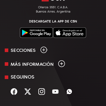
Olleros 3551, C.A.B.A.
Buenos Aires, Argentina
DESCARGATE LA APP DE C5N
SECCIONES
MÁS INFORMACIÓN
En Vivo
Minuto Uno
SEGUINOS
Mediakit
Política
Términos y condiciones
Sociedad
Rss
Economía