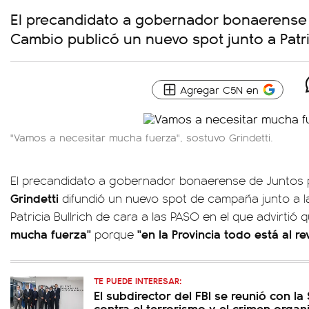
El precandidato a gobernador bonaerense 
Cambio publicó un nuevo spot junto a Patric
Agregar C5N en
"Vamos a necesitar mucha fuerza", sostuvo Grindetti.
El precandidato a gobernador bonaerense de Juntos
Grindetti
difundió un nuevo spot de campaña junto a l
Patricia Bullrich de cara a las PASO en el que advirtió 
mucha fuerza"
"en la Provincia todo está al re
porque
TE PUEDE INTERESAR:
El subdirector del FBI se reunió con la
contra el terrorismo y el crimen orga