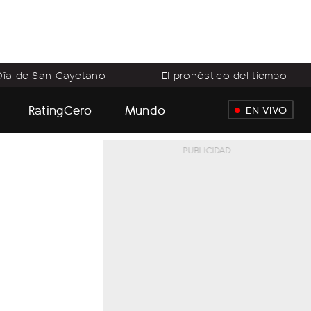
Día de San Cayetano
El pronóstico del tiempo
RatingCero
Mundo
EN VIVO