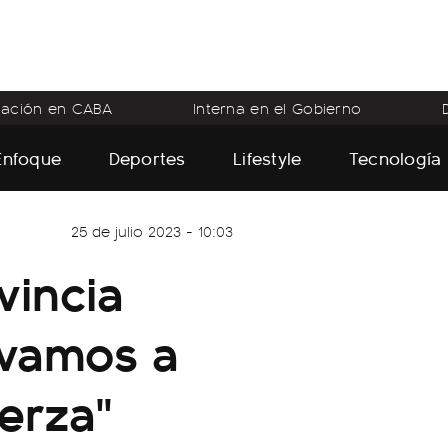
flación en CABA
Interna en el Gobierno
Enfoque
Deportes
Lifestyle
Tecnología
25 de julio 2023 - 10:03
ovincia
 vamos a
erza"