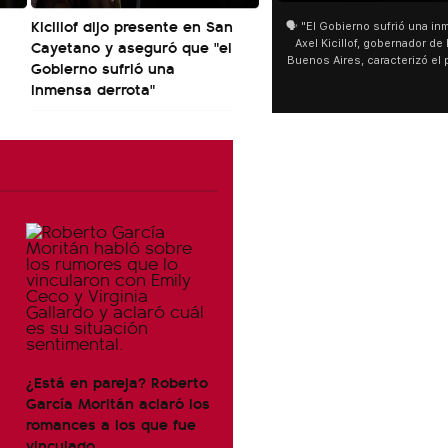
Kicillof dijo presente en San
🗣️ "El Gobierno sufrió una inmensa derrota" 🎙️
San Cay
Cayetano y aseguró que "el
Axel Kicillof, gobernador de la Provincia de
miles de
Buenos Aires, caracterizó el proyecto de Ley
de Buen
Gobierno sufrió una
de Inviolabilidad de la Propiedad Privada
multitu
inmensa derrota"
como "una lista sábana con temas nefastos"
agua y s
y destacó "la movilización popular". 📌 La
últimos 
declaración fue desde el santuario de San
ser supe
Cayetano, donde también advirtió que "la
sociedad no solo sufre porque no llega sino
que también está endeudada".
¿Está en pareja? Roberto
García Moritán aclaró los
romances a los que fue
vinculado