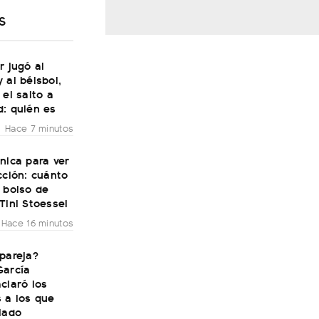
S
r jugó al
 al béisbol,
 el salto a
d: quién es
Hace 7 minutos
nica para ver
cción: cuánto
 bolso de
Tini Stoessel
Hace 16 minutos
pareja?
García
claró los
 a los que
lado