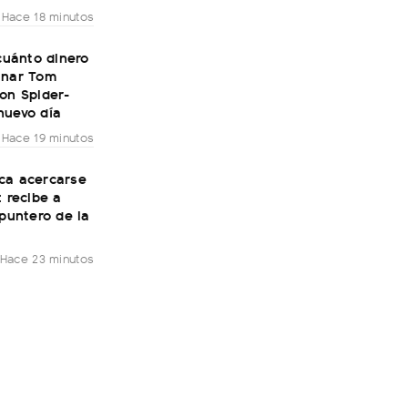
Hace 18 minutos
 cuánto dinero
anar Tom
on Spider-
nuevo día
Hace 19 minutos
ca acercarse
: recibe a
 puntero de la
Hace 23 minutos