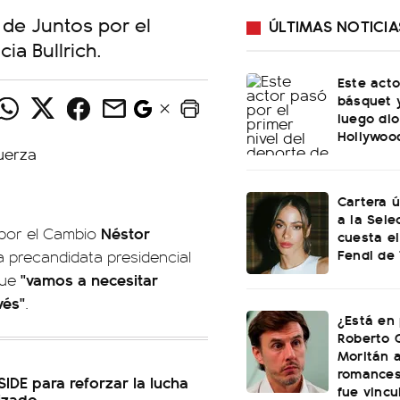
de Juntos por el
ÚLTIMAS NOTICIA
ia Bullrich.
Este acto
básquet y
luego dio
Hollywoo
Cartera ú
a la Sele
Néstor
 por el Cambio
cuesta el
Fendi de 
a precandidata presidencial
"vamos a necesitar
que
vés"
.
¿Está en 
Roberto 
Moritán a
romances
 SIDE para reforzar la lucha
fue vincu
nizado