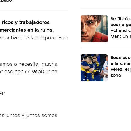
Se filtró
 ricos y trabajadores
podría g
erciantes en la ruina,
Holland c
Man: Un 
escucha en el video publicado
Boca bus
a la cima
 vamos a necesitar mucha
Vélez, el
Por eso con
@PatoBullrich
zona
ER
os juntos y juntos somos