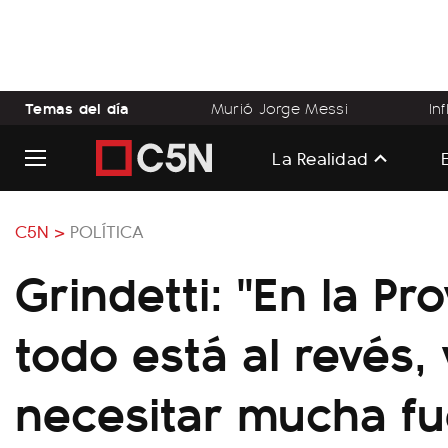
Temas del día
Murió Jorge Messi
In
La Realidad
C5N >
POLÍTICA
Grindetti: "En la Pr
todo está al revés,
necesitar mucha fu