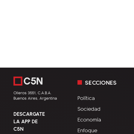
SECCIONES
Olleros 3551, C.A.B.A.
Política
Buenos Aires, Argentina
Sociedad
DESCARGATE
Economía
LA APP DE
C5N
Enfoque