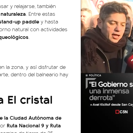
nsar y relajarse, también
naturaleza
. Entre estas
stand-up paddle
y hasta
torno natural con actividades
rqueológicos
.
en la zona, y así disfrutar de
rte, dentro del balneario hay
El cristal
e la Ciudad Autónoma de
Ruta Nacional 9 y Ruta
por
01:05
01:29