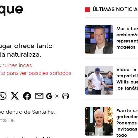
que
ÚLTIMAS NOTICIA
Murió Le
emblemát
represen
ugar ofrece tanto
modelos
a naturaleza.
 ruinas incas
Video: l
uta para ver paisajes soñados
reaparici
Willis q
los fanát
Fuerte cr
grabacio
nta Fe.
Podemos 
invitadas
todo