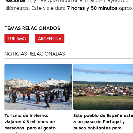
, y hay que recorrer al final del trayecto u
7 horas y 50 minutos
kilómetros. Este viaje dura
aprox
TEMAS RELACIONADOS
TURISMO
ARGENTINA
NOTICIAS RELACIONADAS
Turismo de invierno:
Este pueblo de España est
viajaron 4,6 millones de
a un paso de Portugal y
personas, pero el gasto
busca habitantes para