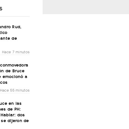
S
andro Rud,
ico
tante de
Hace 7 minutos
a conmovedora
ón de Bruce
ue emocionó a
icos
Hace 55 minutos
uce en las
nes de PH:
Hablar: dos
 se dijeron de