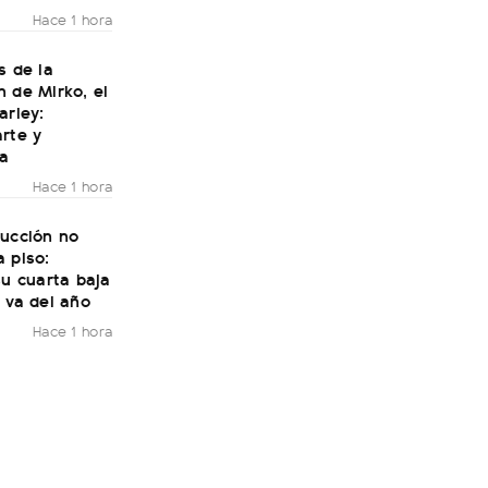
Hace 1 hora
s de la
 de Mirko, el
arley:
rte y
ía
Hace 1 hora
rucción no
 piso:
su cuarta baja
 va del año
Hace 1 hora