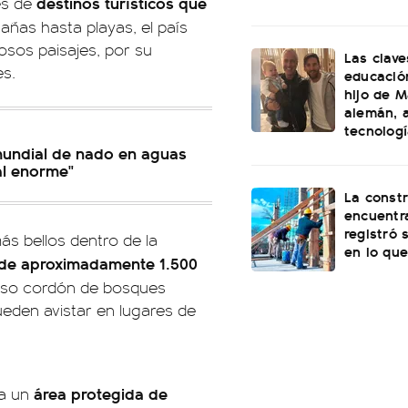
destinos turísticos que
es de
añas hasta playas, el país
sos paisajes, por su
Las clave
es.
educación
hijo de M
alemán, a
tecnolog
mundial de nado en aguas
al enorme"
La const
encuentra
registró 
más bellos dentro de la
en lo que
 de aproximadamente 1.500
enso cordón de bosques
eden avistar en lugares de
área protegida de
a un