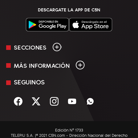
DESCARGATE LA APP DE C5N
SECCIONES
MÁS INFORMACIÓN
En Vivo
Minuto Uno
SEGUINOS
Mediakit
Política
Términos y condiciones
Sociedad
Rss
Economía
Enfoque
Edición Nº 1733
C5N Autos
TELEPIU S.A. |© 2021 C5N.com - Dirección Nacional del Derecho