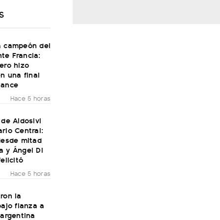
S
a campeón del
te Francia:
ero hizo
en una final
Dance
Hace 5 horas
 de Aldosivi
rio Central:
desde mitad
a y Ángel Di
elicitó
Hace 5 horas
ron la
bajo fianza a
 argentina