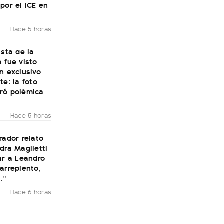
por el ICE en
Hace 5 horas
ista de la
 fue visto
n exclusivo
te: la foto
ró polémica
Hace 5 horas
rador relato
dra Maglietti
ar a Leandro
arrepiento,
."
Hace 6 horas