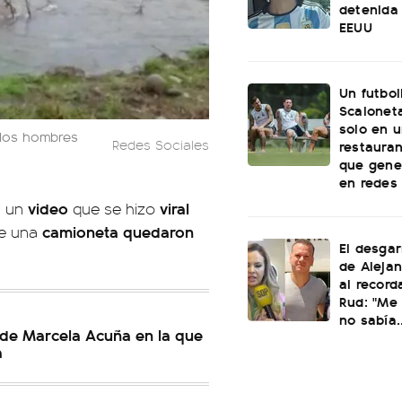
detenida 
EEUU
Un futbol
Scaloneta
solo en u
 los hombres
Redes Sociales
restauran
que gene
en redes
video
viral
r un
que se hizo
camioneta quedaron
de una
El desgar
de Alejan
al record
Rud: "Me 
no sabía..
 de Marcela Acuña en la que
a