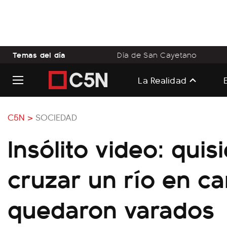
Temas del día
Día de San Cayetano
La Realidad
C5N >
SOCIEDAD
Insólito video: quis
cruzar un río en c
quedaron varados