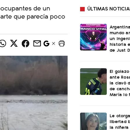
s ocupantes de un
ÚLTIMAS NOTICIA
parte que parecía poco
Argentin
mundo an
un ingeni
historia 
de Just 
El golazo
ante Rosa
la clavó 
de canch
María lo f
Le otorga
libertad 
la niñera