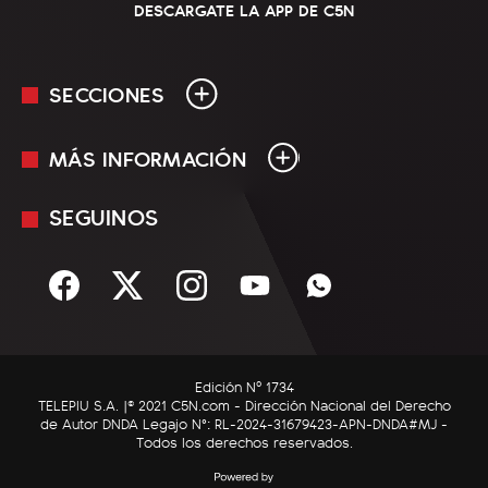
DESCARGATE LA APP DE C5N
SECCIONES
MÁS INFORMACIÓN
En Vivo
Minuto Uno
SEGUINOS
Mediakit
Política
Términos y condiciones
Sociedad
Rss
Economía
Enfoque
Edición Nº 1734
C5N Autos
TELEPIU S.A. |© 2021 C5N.com - Dirección Nacional del Derecho
de Autor DNDA Legajo N°: RL-2024-31679423-APN-DNDA#MJ -
RatingCero
Todos los derechos reservados.
Deportes