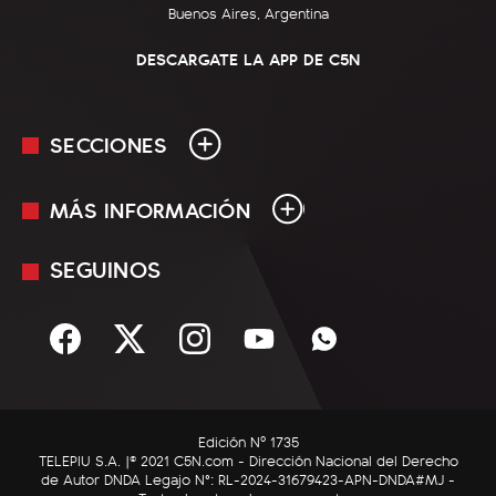
Buenos Aires, Argentina
DESCARGATE LA APP DE C5N
SECCIONES
MÁS INFORMACIÓN
En Vivo
Minuto Uno
SEGUINOS
Mediakit
Política
Términos y condiciones
Sociedad
Rss
Economía
Enfoque
Edición Nº 1735
C5N Autos
TELEPIU S.A. |© 2021 C5N.com - Dirección Nacional del Derecho
de Autor DNDA Legajo N°: RL-2024-31679423-APN-DNDA#MJ -
RatingCero