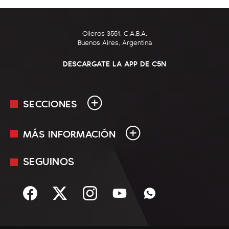
Olleros 3551, C.A.B.A.
Buenos Aires, Argentina
DESCARGATE LA APP DE C5N
SECCIONES
MÁS INFORMACIÓN
En Vivo
Minuto Uno
SEGUINOS
Mediakit
Política
Términos y condiciones
Sociedad
Rss
Economía
Enfoque