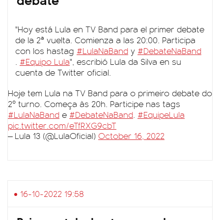
"Hoy está Lula en TV Band para el primer debate
de la 2ª vuelta. Comienza a las 20:00. Participa
con los hastag
#LulaNaBand
y
#DebateNaBand
.
#Equipo Lula
", escribió Lula da Silva en su
cuenta de Twitter oficial.
Hoje tem Lula na TV Band para o primeiro debate do
2º turno. Começa às 20h. Participe nas tags
#LulaNaBand
e
#DebateNaBand
.
#EquipeLula
pic.twitter.com/eTfRXG9cbT
— Lula 13 (@LulaOficial)
October 16, 2022
16-10-2022 19:58