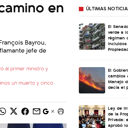
 camino en
ÚLTIMAS NOTICIA
El Senado
verde a l
régimen 
rançois Bayrou,
incluidos
 flamante jefe de
Propiedad
yó al primer ministro y
El Gobier
cambios 
Manejo d
menos un muerto y cinco
decía el 
Ley de In
de la Pro
Privada: 
aprobó l