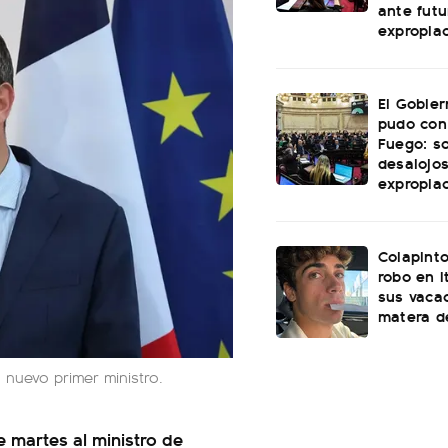
ante futu
expropia
El Gobie
pudo con
Fuego: s
desalojos
expropia
Colapinto
robo en I
sus vacac
matera d
nuevo primer ministro.
martes al ministro de