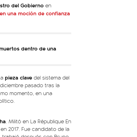
stro del Gobierno
en
 en una moción de confianza
 muertos dentro de una
pieza clave
na
del sistema del
diciembre pasado tras la
ltimo momento, en una
ítico.
cha
. Militó en La République En
en 2017. Fue candidato de la
, trabajó después con Bruno