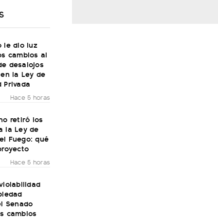
S
 le dio luz
os cambios al
de desalojos
 en la Ley de
 Privada
Hace 5 horas
no retiró los
a la Ley de
el Fuego: qué
proyecto
Hace 5 horas
violabilidad
piedad
el Senado
os cambios