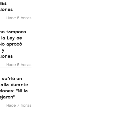
ras
ciones
Hace 5 horas
rno tampoco
 la Ley de
olo aprobó
 y
ciones
Hace 5 horas
 sufrió un
talia durante
iones: "Ni la
ejaron"
Hace 7 horas