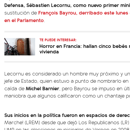
Defensa, Sébastien Lecornu, como nuevo primer mini
François Bayrou, derribado este lunes
sustitución de
en el Parlamento
.
TE PUEDE INTERESAR:
Horror en Francia: hallan cinco bebés
vivienda
Lecornu es considerado un hombre muy próximo y u
jefe de Estado, quien estuvo a punto de nombrarlo en 
Michel Barnier
caída de
, pero Bayrou se impuso en ú
maniobra que algunos calificaron como un chantaje pol
Sus inicios en la política fueron en espacios de dere
Marche! (LREM) desde que dejó Los Republicanos (LR) 
UMP en las elecciones municipales de Vernon en 2008