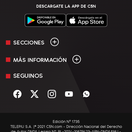
DESCARGATE LA APP DE C5N
SECCIONES
MÁS INFORMACIÓN
En Vivo
Minuto Uno
SEGUINOS
Mediakit
Política
Términos y condiciones
Sociedad
Rss
Economía
Enfoque
Edición Nº 1735
C5N Autos
TELEPIU S.A. |© 2021 C5N.com - Dirección Nacional del Derecho
de Autor DNDA Legajo N°: RL-2024-31679423-APN-DNDA#MJ -