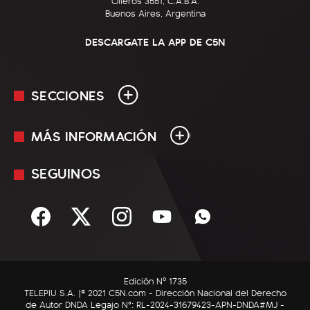
Olleros 3551, C.A.B.A.
Buenos Aires, Argentina
DESCARGATE LA APP DE C5N
SECCIONES
MÁS INFORMACIÓN
En Vivo
Minuto Uno
SEGUINOS
Mediakit
Política
Términos y condiciones
Sociedad
Rss
Economía
Enfoque
Edición Nº 1735
C5N Autos
TELEPIU S.A. |© 2021 C5N.com - Dirección Nacional del Derecho
de Autor DNDA Legajo N°: RL-2024-31679423-APN-DNDA#MJ -