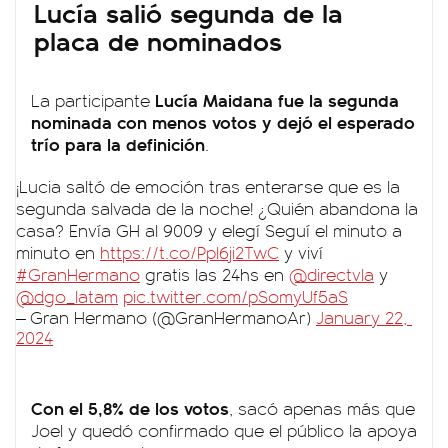
Lucía salió segunda de la
placa de nominados
Lucía Maidana fue la segunda
La participante
nominada con menos votos y dejó el esperado
trío para la definición
.
¡Lucia saltó de emoción tras enterarse que es la
segunda salvada de la noche! ¿Quién abandona la
casa? Envía GH al 9009 y elegí Seguí el minuto a
minuto en
https://t.co/Ppl6ji2TwC
y viví
#GranHermano
gratis las 24hs en
@directvla
y
@dgo_latam
pic.twitter.com/pSomyUf5aS
— Gran Hermano (@GranHermanoAr)
January 22,
2024
Con el 5,8% de los votos
, sacó apenas más que
Joel y quedó confirmado que el público la apoya