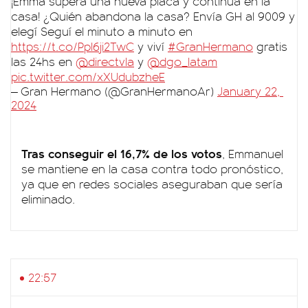
¡Emma supera una nueva placa y continúa en la
casa! ¿Quién abandona la casa? Envía GH al 9009 y
elegí Seguí el minuto a minuto en
https://t.co/Ppl6ji2TwC
y viví
#GranHermano
gratis
las 24hs en
@directvla
y
@dgo_latam
pic.twitter.com/xXUdubzheE
— Gran Hermano (@GranHermanoAr)
January 22,
2024
Tras conseguir el 16,7% de los votos
, Emmanuel
se mantiene en la casa contra todo pronóstico,
ya que en redes sociales aseguraban que sería
eliminado.
22:57