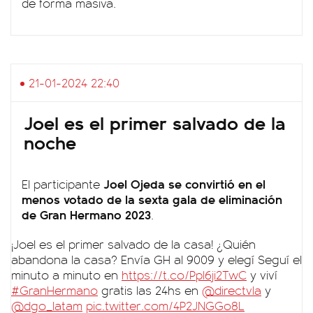
de forma masiva.
21-01-2024 22:40
Joel es el primer salvado de la
noche
Joel Ojeda se convirtió en el
El participante
menos votado de la sexta gala de eliminación
de
Gran Hermano
2023
.
¡Joel es el primer salvado de la casa! ¿Quién
abandona la casa? Envía GH al 9009 y elegí Seguí el
minuto a minuto en
https://t.co/Ppl6ji2TwC
y viví
#GranHermano
gratis las 24hs en
@directvla
y
@dgo_latam
pic.twitter.com/4P2JNGGo8L