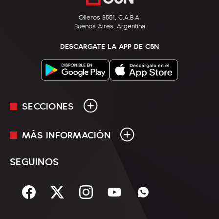
Olleros 3551, C.A.B.A.
Buenos Aires, Argentina
DESCARGATE LA APP DE C5N
SECCIONES
MÁS INFORMACIÓN
En Vivo
Minuto Uno
SEGUINOS
Mediakit
Política
Términos y condiciones
Sociedad
Rss
Economía