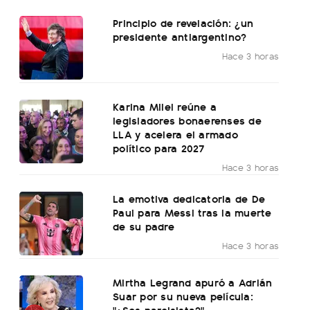
Principio de revelación: ¿un
presidente antiargentino?
Hace 3 horas
Karina Milei reúne a
legisladores bonaerenses de
LLA y acelera el armado
político para 2027
Hace 3 horas
La emotiva dedicatoria de De
Paul para Messi tras la muerte
de su padre
Hace 3 horas
Mirtha Legrand apuró a Adrián
Suar por su nueva película:
"¿Sos narcisista?"