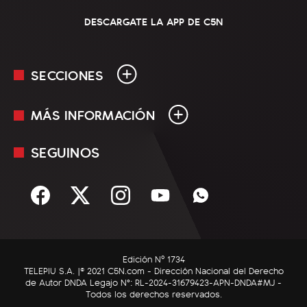
DESCARGATE LA APP DE C5N
SECCIONES
MÁS INFORMACIÓN
En Vivo
Minuto Uno
SEGUINOS
Mediakit
Política
Términos y condiciones
Sociedad
Rss
Economía
Enfoque
Edición Nº 1734
C5N Autos
TELEPIU S.A. |© 2021 C5N.com - Dirección Nacional del Derecho
de Autor DNDA Legajo N°: RL-2024-31679423-APN-DNDA#MJ -
RatingCero
Todos los derechos reservados.