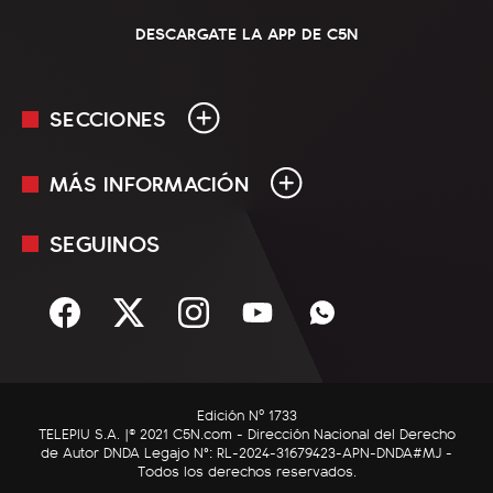
DESCARGATE LA APP DE C5N
SECCIONES
MÁS INFORMACIÓN
En Vivo
Minuto Uno
SEGUINOS
Mediakit
Política
Términos y condiciones
Sociedad
Rss
Economía
Enfoque
Edición Nº 1733
C5N Autos
TELEPIU S.A. |© 2021 C5N.com - Dirección Nacional del Derecho
de Autor DNDA Legajo N°: RL-2024-31679423-APN-DNDA#MJ -
RatingCero
Todos los derechos reservados.