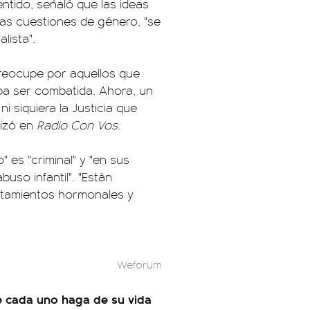
ntido, señaló que las ideas
y las cuestiones de género, "se
lista".
preocupe por aquellos que
eba ser combatida. Ahora, un
i siquiera la Justicia que
lizó en
Radio Con Vos
.
" es "criminal" y "en sus
uso infantil". "Están
atamientos hormonales y
Weforum
e cada uno haga de su vida