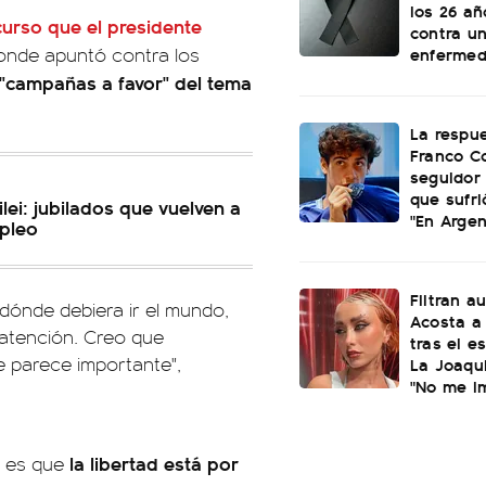
los 26 añ
curso que el presidente
contra u
enferme
donde apuntó contra los
 "campañas a favor" del tema
La respu
Franco C
seguidor 
que sufri
lei: jubilados que vuelven a
"En Argen
mpleo
Filtran a
 dónde debiera ir el mundo,
Acosta a 
a atención. Creo que
tras el e
e parece importante",
La Joaqui
"No me i
la libertad está por
d es que