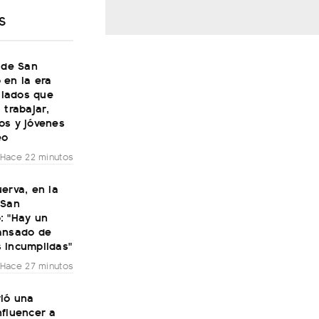
S
 de San
 en la era
bilados que
 trabajar,
os y jóvenes
eo
Hace 22 minutos
erva, en la
 San
: "Hay un
ansado de
 incumplidas"
Hace 27 minutos
rió una
nfluencer a