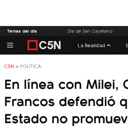
Temas del día
Día de San Cayetano
La Realidad
C5N >
POLÍTICA
En línea con Milei,
Francos defendió q
Estado no promuev