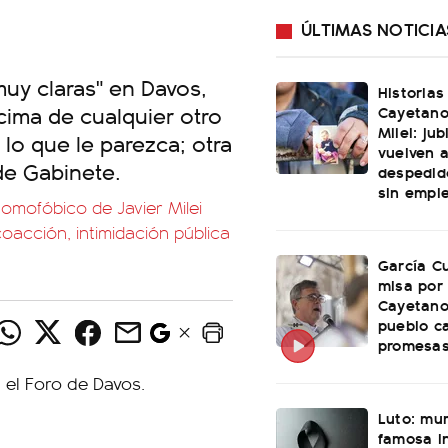
ÚLTIMAS NOTICIA
uy claras" en Davos,
Historias
cima de cualquier otro
Cayetano
Milei: ju
lo que le parezca; otra
vuelven a
de Gabinete.
despedid
sin empl
omofóbico de Javier Milei
oacción, intimidación pública
García Cu
misa por
Cayetano
pueblo c
promesas
Luto: mu
famosa i