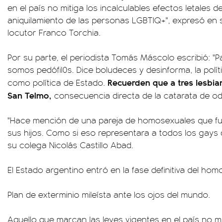
en el país no mitiga los incalculables efectos letales
aniquilamiento de las personas LGBTIQ+", expresó en s
locutor Franco Torchia.
Por su parte, el periodista Tomás Máscolo escribió: "P
somos pedófil0s. Dice boludeces y desinforma, la políti
Recuerden que a tres lesbia
como política de Estado.
San Telmo,
consecuencia directa de la catarata de od
"Hace mención de una pareja de homosexuales que f
sus hijos. Como si eso representara a todos los gays
su colega Nicolás Castillo Abad.
El Estado argentino entró en la fase definitiva del homo
Plan de exterminio mileísta ante los ojos del mundo.
Aquello que marcan las leyes vigentes en el país no mi