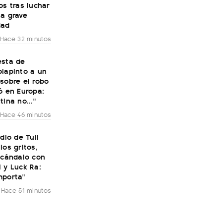
os tras luchar
na grave
dad
Hace 32 minutos
esta de
olapinto a un
sobre el robo
ó en Europa:
tina no..."
Hace 46 minutos
udio de Tuli
los gritos,
scándalo con
 y Luck Ra:
mporta"
Hace 51 minutos