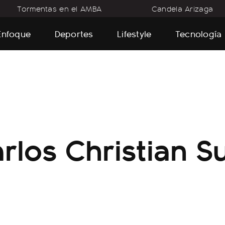
Tormentas en el AMBA
Candela Arizaga
Enfoque
Deportes
Lifestyle
Tecnología
rlos Christian S