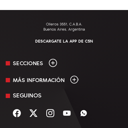
Olleros 3551, C.A.B.A.
Buenos Aires, Argentina
DESCARGATE LA APP DE C5N
SECCIONES
MÁS INFORMACIÓN
En Vivo
Minuto Uno
SEGUINOS
Mediakit
Política
Términos y condiciones
Sociedad
Rss
Economía